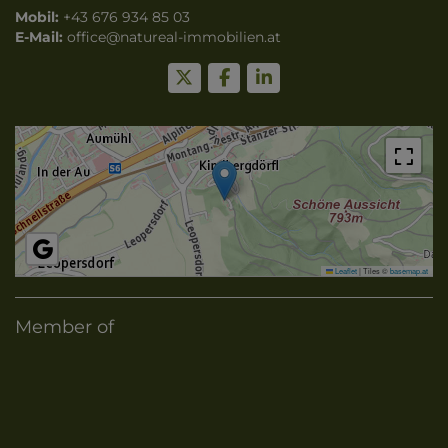
Mobil:
+43 676 934 85 03
E-Mail:
o
ffice@natureal-immobilien.at
Leaflet
|
Tiles ©
basemap.at
Member of