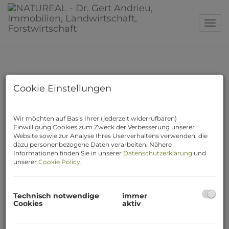
Navig
Cookie Einstellungen
Traumhafte Neubau-Ferienhäuser
mit Pool in Kroatien
Wir möchten auf Basis Ihrer (jederzeit widerrufbaren)
Einwilligung Cookies zum Zweck der Verbesserung unserer
14829 Vinišće
Website sowie zur Analyse Ihres Userverhaltens verwenden, die
dazu personenbezogene Daten verarbeiten. Nähere
Informationen finden Sie in unserer
Datenschutzerklärung
und
Zimmer
unserer
Cookie Policy
.
5
Fläche
Technisch notwendige
immer
2
ca. 155 m
Cookies
aktiv
Kaufpreis