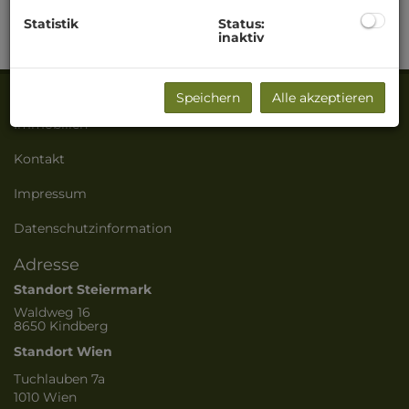
1.268.000,00 €
Statistik
Status:
inaktiv
Speichern
Alle akzeptieren
Immobilien
Kontakt
Impressum
Datenschutzinformation
Adresse
Standort Steiermark
Waldweg 16
8650 Kindberg
Standort Wien
Tuchlauben 7a
1010 Wien