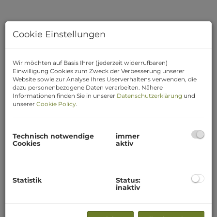
Cookie Einstellungen
Wir möchten auf Basis Ihrer (jederzeit widerrufbaren)
Einwilligung Cookies zum Zweck der Verbesserung unserer
Website sowie zur Analyse Ihres Userverhaltens verwenden, die
dazu personenbezogene Daten verarbeiten. Nähere
Informationen finden Sie in unserer
Datenschutzerklärung
und
unserer
Cookie Policy
.
Beschreibung
Technisch notwendige
immer
Cookies
aktiv
Untere Ebene = 1.Stock
Über einen großen Vorraum (ca. 12 m²), in dem sich auch
die gediegene Holztreppe hinauf in die Mansarde befindet,
gelangt man in den Wohnsalon. Er weist einen
Statistik
Status:
inaktiv
großzügigen Loft-Charakter auf. Es ist ein offener
Küchenbereich vorhanden. Dieser wird von drei „Seiten“
mit natürlichem Tageslicht durchflutet. - Von vorne über