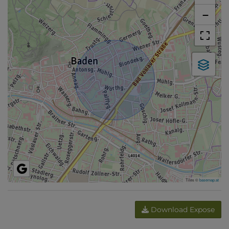
−
Tiles ©
basemap.at
Download Expose