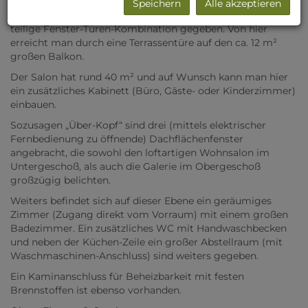
drei „französische Fenster“, die wie Terrassentüren zu öffnen
Speichern
Alle akzeptieren
sind, von der Seite ist üppiger Lichteinfall über eine 4-
teilige Fenster-Türen-Kombination gegeben. Von hier
erreicht man durch eine Terrassentüre auf den ca. 12 m²
großen Balkon.
Der Salon hat rund 40 m² und auf Wunsch kann man hier
ein zusätzliches Kabinett (Büro, Gäste- oder Kinderzimmer)
einbauen.
Sozusagen „Über-Kopf“ sind drei (mittels elektrischer
Fernbedienung zu öffnende) Dachflächenfenster
angebracht, die sowohl den loftartigen Wohnsalon im
Untergeschoß, als auch die Galerie im Obergeschoß
großzügig belichten.
Weiters befindet sich auf dieser Ebene ein geräumiges
Zimmer (Zugang direkt vom Vorraum) mit einem großen
Badezimmer. Ein zusätzliches WC mit Handwaschbecken
und neben der Küchen-Zeile ein großer Abstellraum (mit
Waschmaschinen-Anschluss) sind weiters gegeben.
Ein Kaminanschluss für Beheizbarkeit mit festen
Brennstoffen ist ebenso vorhanden.