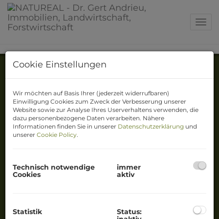
Navig
Cookie Einstellungen
Immobilien
Wir möchten auf Basis Ihrer (jederzeit widerrufbaren)
Kontakt
Einwilligung Cookies zum Zweck der Verbesserung unserer
Website sowie zur Analyse Ihres Userverhaltens verwenden, die
dazu personenbezogene Daten verarbeiten. Nähere
Impressum
Informationen finden Sie in unserer
Datenschutzerklärung
und
unserer
Cookie Policy
.
Datenschutzinformation
Adresse
Technisch notwendige
immer
Standort Steiermark
Cookies
aktiv
Waldweg 16
8650 Kindberg
Standort Wien
Statistik
Status:
inaktiv